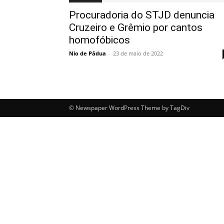
Procuradoria do STJD denuncia
Cruzeiro e Grêmio por cantos
homofóbicos
Nio de Pádua
-
23 de maio de 2022
© Newspaper WordPress Theme by TagDiv