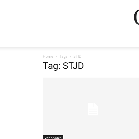
Home
Tags
STJD
Tag: STJD
Variedades