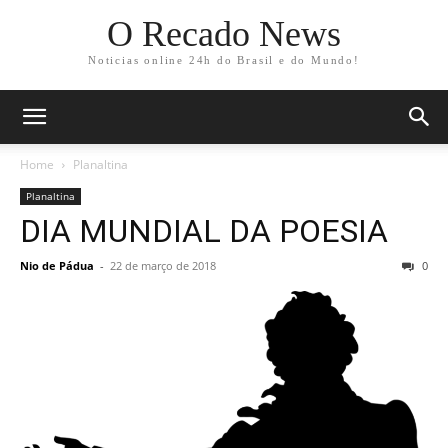
O Recado News
Noticias online 24h do Brasil e do Mundo!
Home
Planaltina
Planaltina
DIA MUNDIAL DA POESIA
Nio de Pádua
-
22 de março de 2018
0