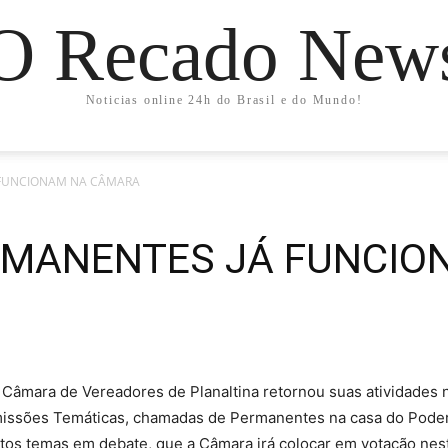
O Recado New
Noticias online 24h do Brasil e do Mundo!
 FUNCIONAM NA CÂMARA
RMANENTES JÁ FUNCIO
a Câmara de Vereadores de Planaltina retornou suas atividades n
omissões Temáticas, chamadas de Permanentes na casa do Poder
itos temas em debate, que a Câmara irá colocar em votação nest