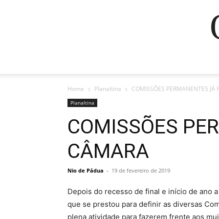
Home
Planaltina
COMISSÕES PERMANENTES JÁ
Planaltina
COMISSÕES PE
CÂMARA
Nio de Pádua
-
19 de fevereiro de 2019
Depois do recesso de final e início de ano 
que se prestou para definir as diversas C
plena atividade para fazerem frente aos mu