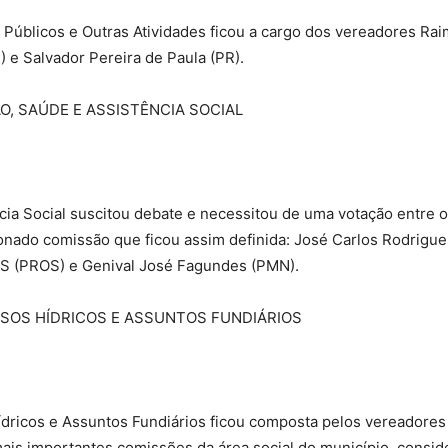
Públicos e Outras Atividades ficou a cargo dos vereadores Ra
 e Salvador Pereira de Paula (PR).
, SAÚDE E ASSISTÊNCIA SOCIAL
a Social suscitou debate e necessitou de uma votação entre os
ado comissão que ficou assim definida: José Carlos Rodrigues 
S (PROS) e Genival José Fagundes (PMN).
RSOS HÍDRICOS E ASSUNTOS FUNDIÁRIOS
ricos e Assuntos Fundiários ficou composta pelos vereadores
 importantes comissões da área social do município, conside