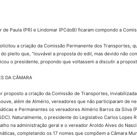
or de Paula (PR) e Lindomar (PCdoB) ficaram compondo a Comis
solicitou a criação da Comissão Permanente dos Transportes, q
do pleito que, “louvável a proposta do edil, mas devido não c
licou o presidente, propondo que voltassem a discutir a propos
ES DA CÂMARA
er proposto a criação da Comissão de Transportes, inviabiliz
houve, além de Almério, vereadores que não participaram de n
áticas e Permanentes os vereadores Almério Barros da Silva (P
PSDC). Naturalmente, o presidente do Legislativo Carlos Lopes 
alho na administração geral e o vereador Aroldo Alves do Nasci
máticas, completando os 17 nomes que compõem a Câmara Munic