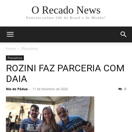
O Recado News
Noticias online 24h do Brasil e do Mundo!
Home
Planaltina
Planaltina
ROZINI FAZ PARCERIA COM
DAIA
Nio de Pádua
-
11 de fevereiro de 2020
0