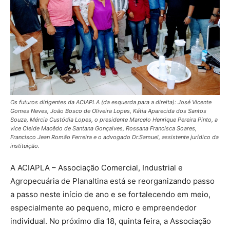
Os futuros dirigentes da ACIAPLA (da esquerda para a direita): José Vicente
Gomes Neves, João Bosco de Oliveira Lopes, Kátia Aparecida dos Santos
Souza, Mércia Custódia Lopes, o presidente Marcelo Henrique Pereira Pinto, a
vice Cleide Macêdo de Santana Gonçalves, Rossana Francisca Soares,
Francisco Jean Romão Ferreira e o advogado Dr.Samuel, assistente jurídico da
instituição.
A ACIAPLA – Associação Comercial, Industrial e
Agropecuária de Planaltina está se reorganizando passo
a passo neste início de ano e se fortalecendo em meio,
especialmente ao pequeno, micro e empreendedor
individual. No próximo dia 18, quinta feira, a Associação