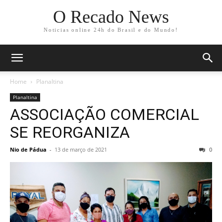
O Recado News
Noticias online 24h do Brasil e do Mundo!
Home
Planaltina
Planaltina
ASSOCIAÇÃO COMERCIAL
SE REORGANIZA
Nio de Pádua
-
13 de março de 2021
0