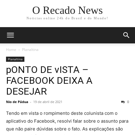
O Recado News
Noticias online 24h do Brasil e do Mundo!
Home
Planaltina
Planaltina
pONTO DE vISTA –
FACEBOOK DEIXA A
DESEJAR
Nio de Pádua
-
19 de abril de 2021
0
Tendo em vista o rompimento deste colunista com o
aplicativo do Facebook, resolvi falar sobre o assunto para
que não paire dúvidas sobre o fato. As explicações são