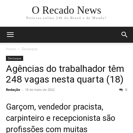
O Recado News
Noticias online 24h do Brasil e do Mundo!
Home
Destaque
Destaque
Agências do trabalhador têm
248 vagas nesta quarta (18)
Redação
-
18 de maio de 2022
0
Garçom, vendedor pracista,
carpinteiro e recepcionista são
profissões com muitas