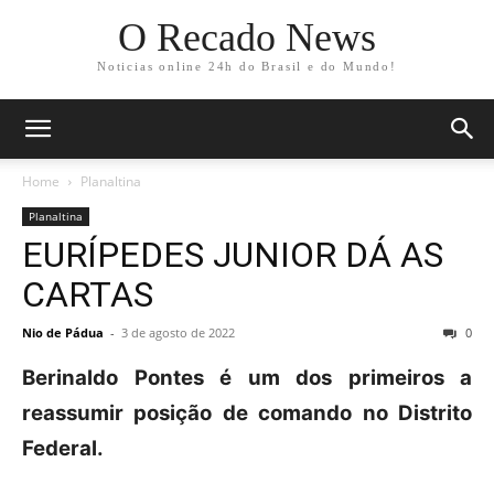
O Recado News
Noticias online 24h do Brasil e do Mundo!
Home
Planaltina
Planaltina
EURÍPEDES JUNIOR DÁ AS
CARTAS
Nio de Pádua
-
3 de agosto de 2022
0
Berinaldo Pontes é um dos primeiros a
reassumir posição de comando no Distrito
Federal.