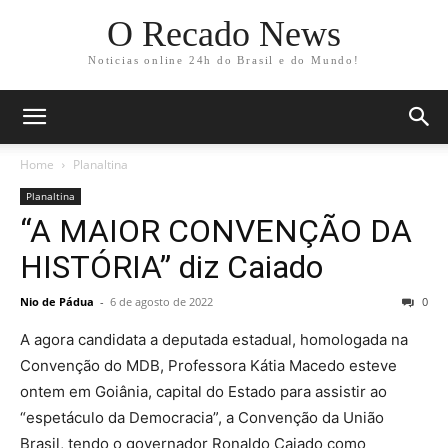
O Recado News
Noticias online 24h do Brasil e do Mundo!
Home
Planaltina
Planaltina
“A MAIOR CONVENÇÃO DA
HISTÓRIA” diz Caiado
Nio de Pádua
-
6 de agosto de 2022
0
A agora candidata a deputada estadual, homologada na
Convenção do MDB, Professora Kátia Macedo esteve
ontem em Goiânia, capital do Estado para assistir ao
“espetáculo da Democracia”, a Convenção da União
Brasil, tendo o governador Ronaldo Caiado como