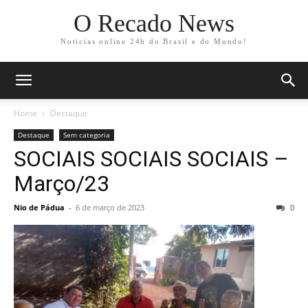
O Recado News
Noticias online 24h do Brasil e do Mundo!
Home
Destaque
Destaque
Sem categoria
SOCIAIS SOCIAIS SOCIAIS –
Março/23
Nio de Pádua
-
6 de março de 2023
0