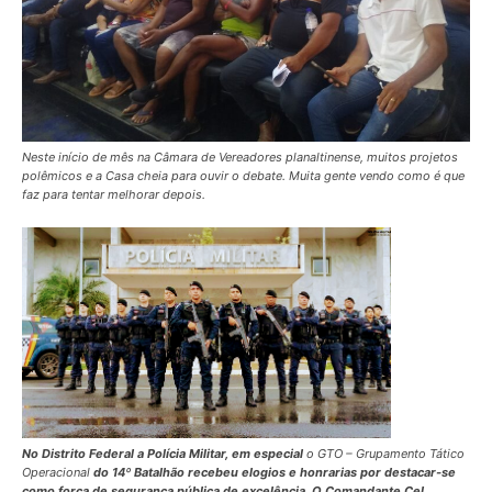
Neste início de mês na Câmara de Vereadores planaltinense, muitos projetos
polêmicos e a Casa cheia para ouvir o debate. Muita gente vendo como é que
faz para tentar melhorar depois.
No Distrito Federal a Polícia Militar, em especial
o GTO – Grupamento Tático
Operacional
do 14º Batalhão recebeu elogios e honrarias por destacar-se
como força de segurança pública de excelência. O Comandante Cel.