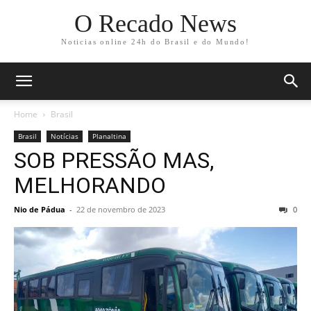
O Recado News
Noticias online 24h do Brasil e do Mundo!
Home
Brasil
Brasil
Notícias
Planaltina
SOB PRESSÃO MAS,
MELHORANDO
Nio de Pádua
-
22 de novembro de 2023
0