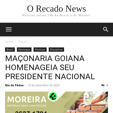
O Recado News
Noticias online 24h do Brasil e do Mundo!
Home
Brasil
Brasil
Destaque
Notícias
Planaltina
MAÇONARIA GOIANA
HOMENAGEIA SEU
PRESIDENTE NACIONAL
Nio de Pádua
-
15 de dezembro de 2023
0