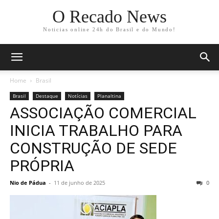
O Recado News
Noticias online 24h do Brasil e do Mundo!
Home
Brasil
Brasil
Destaque
Notícias
Planaltina
ASSOCIAÇÃO COMERCIAL
INICIA TRABALHO PARA
CONSTRUÇÃO DE SEDE
PRÓPRIA
Nio de Pádua
-
11 de junho de 2025
0