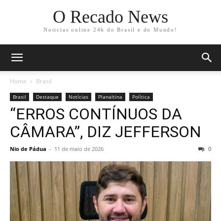
O Recado News
Noticias online 24h do Brasil e do Mundo!
Home
Brasil
Brasil
Destaque
Notícias
Planaltina
Política
“ERROS CONTÍNUOS DA
CÂMARA”, DIZ JEFFERSON
Nio de Pádua
-
11 de maio de 2026
0