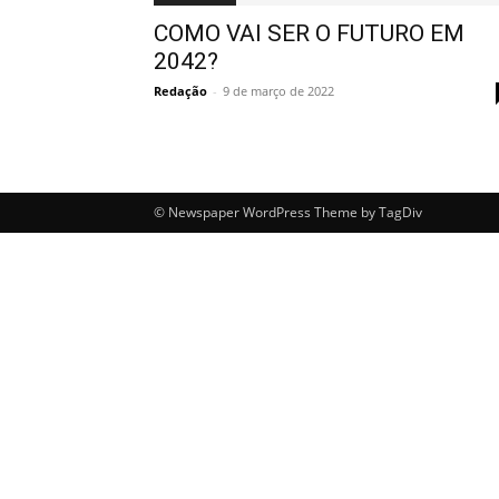
COMO VAI SER O FUTURO EM
2042?
Redação
-
9 de março de 2022
© Newspaper WordPress Theme by TagDiv