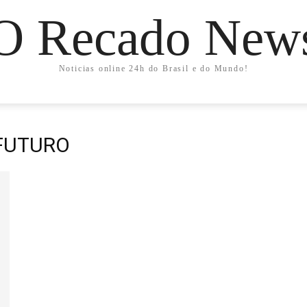
O Recado New
Noticias online 24h do Brasil e do Mundo!
 FUTURO