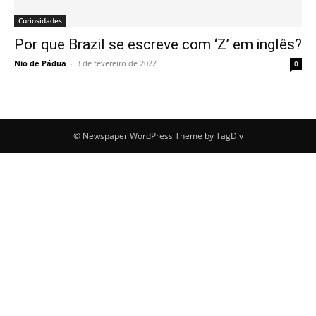
Curiosidades
Por que Brazil se escreve com ‘Z’ em inglês?
Nio de Pádua
-
3 de fevereiro de 2022
0
© Newspaper WordPress Theme by TagDiv