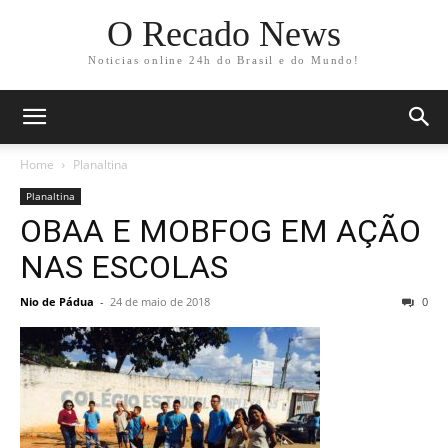
O Recado News
Noticias online 24h do Brasil e do Mundo!
Home
Planaltina
Planaltina
OBAA E MOBFOG EM AÇÃO
NAS ESCOLAS
Nio de Pádua
-
24 de maio de 2018
0