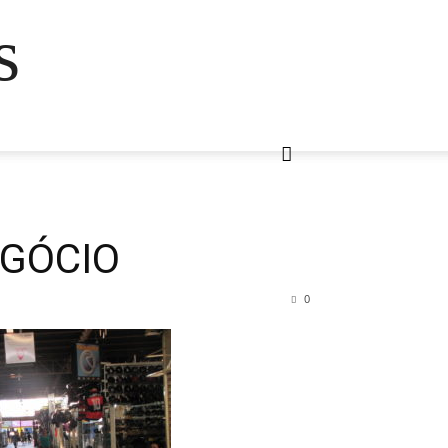
s
EGÓCIO
0