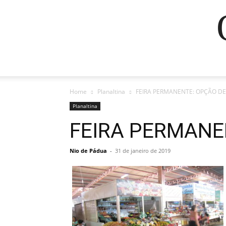
Home
Planaltina
FEIRA PERMANENTE: OPÇÃO D
Planaltina
FEIRA PERMANE
Nio de Pádua
-
31 de janeiro de 2019