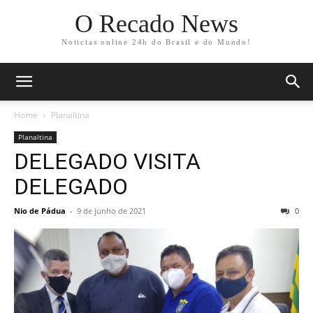
O Recado News
Noticias online 24h do Brasil e do Mundo!
Home
Planaltina
Planaltina
DELEGADO VISITA
DELEGADO
Nio de Pádua
-
9 de junho de 2021
0