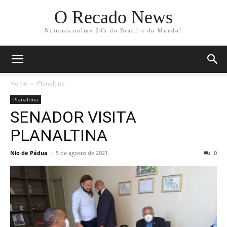
O Recado News
Noticias online 24h do Brasil e do Mundo!
Home
Planaltina
Planaltina
SENADOR VISITA
PLANALTINA
Nio de Pádua
-
5 de agosto de 2021
0