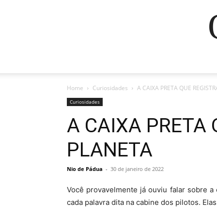
Home
Curiosidades
A CAIXA PRETA QUE REGIST
Curiosidades
A CAIXA PRETA
PLANETA
Nio de Pádua
-
30 de janeiro de 2022
Você provavelmente já ouviu falar sobre a 
cada palavra dita na cabine dos pilotos. E