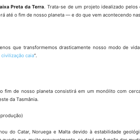
aixa Preta da Terra
. Trata-se de um projeto idealizado pelos 
erá até o fim de nosso planeta — e do que vem acontecendo nas
 menos que transformemos drasticamente nosso modo de vida
a
civilização caia
”.
á o fim de nosso planeta consistirá em um monólito com cerca
oeste da Tasmânia.
hou do Catar, Noruega e Malta devido à estabilidade geológic
sa queda que, muito provavelmente, se dará em função das muda