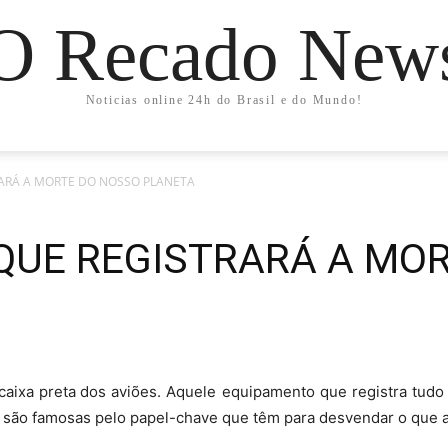
O Recado New
Noticias online 24h do Brasil e do Mundo!
RARÁ A MORTE DO NOSSO PLANETA
 QUE REGISTRARÁ A MO
caixa preta
dos aviões. Aquele equipamento que registra tud
las são famosas pelo papel-chave que têm para desvendar o que