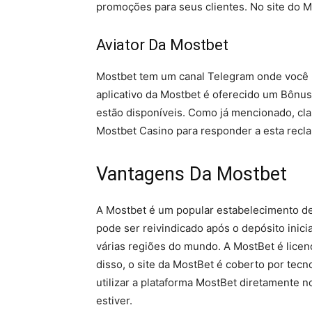
promoções para seus clientes. No site do 
Aviator Da Mostbet
Mostbet tem um canal Telegram onde você po
aplicativo da Mostbet é oferecido um Bônus 
estão disponíveis. Como já mencionado, cl
Mostbet Casino para responder a esta reclam
Vantagens Da Mostbet
A Mostbet é um popular estabelecimento de
pode ser reivindicado após o depósito inic
várias regiões do mundo. A MostBet é lice
disso, o site da MostBet é coberto por tec
utilizar a plataforma MostBet diretamente no
estiver.