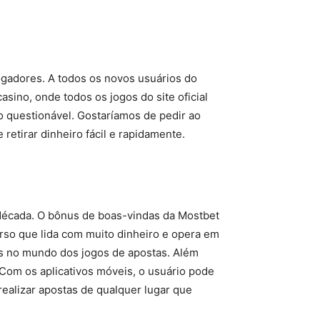
ogadores. A todos os novos usuários do
sino, onde todos os jogos do site oficial
 questionável. Gostaríamos de pedir ao
retirar dinheiro fácil e rapidamente.
década. O bônus de boas-vindas da Mostbet
rso que lida com muito dinheiro e opera em
os no mundo dos jogos de apostas. Além
 Com os aplicativos móveis, o usuário pode
 realizar apostas de qualquer lugar que