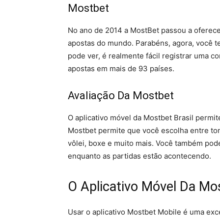
Mostbet
No ano de 2014 a MostBet passou a oferecer
apostas do mundo. Parabéns, agora, você te
pode ver, é realmente fácil registrar uma c
apostas em mais de 93 países.
Avaliação Da Mostbet
O aplicativo móvel da Mostbet Brasil permit
Mostbet permite que você escolha entre ton
vôlei, boxe e muito mais. Você também pode
enquanto as partidas estão acontecendo.
O Aplicativo Móvel Da Mos
Usar o aplicativo Mostbet Mobile é uma exc