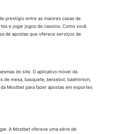
e prestígio entre as maiores casas de
rtes e jogar jogos de cassino. Como você
asa de apostas que oferece serviços de
mesmas do site. O aplicativo móvel da
nis de mesa, basquete, beisebol, badminton,
 da Mostbet para fazer apostas em esportes
gar. A Mostbet oferece uma série de