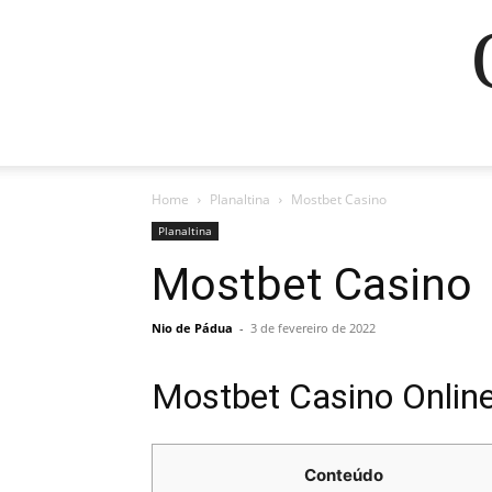
Home
Planaltina
Mostbet Casino
Planaltina
Mostbet Casino
Nio de Pádua
-
3 de fevereiro de 2022
Mostbet Casino Online
Conteúdo