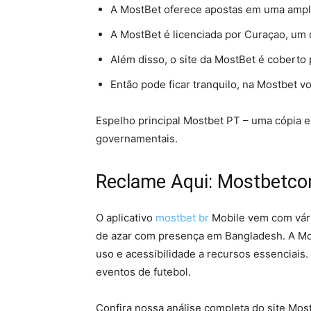
A MostBet oferece apostas em uma ampla
A MostBet é licenciada por Curaçao, um
Além disso, o site da MostBet é coberto
Então pode ficar tranquilo, na Mostbet v
Espelho principal Mostbet PT – uma cópia e
governamentais.
Reclame Aqui: Mostbetc
O aplicativo
mostbet br
Mobile vem com vári
de azar com presença em Bangladesh. A Most
uso e acessibilidade a recursos essenciai
eventos de futebol.
Confira nossa análise completa do site Mos