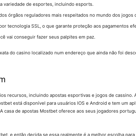
 variedade de esportes, incluindo esports.
 dos órgãos reguladores mais respeitados no mundo dos jogos 
 por tecnologia SSL, o que garante proteção aos pagamentos ef
ocê vai conseguir fazer seus palpites em paz.
xata do casino localizado num endereço que ainda não foi des
om
os recursos, incluindo apostas esportivas e jogos de cassino.
bet está disponível para usuários IOS e Android e tem um apli
s. A casa de apostas Mostbet oferece aos seus jogadores port
tbet, e então decida se essa realmente é a melhor escolha pa