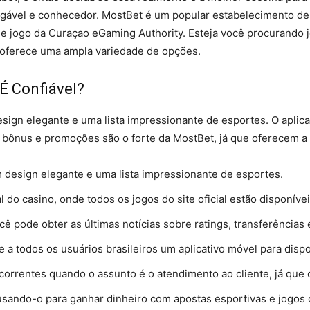
igável e conhecedor. MostBet é um popular estabelecimento de
e jogo da Curaçao eGaming Authority. Esteja você procurando j
 oferece uma ampla variedade de opções.
É Confiável?
sign elegante e uma lista impressionante de esportes. O aplic
os bônus e promoções são o forte da MostBet, já que oferecem 
 design elegante e uma lista impressionante de esportes.
 do casino, onde todos os jogos do site oficial estão disponívei
 pode obter as últimas notícias sobre ratings, transferências 
 a todos os usuários brasileiros um aplicativo móvel para disp
orrentes quando o assunto é o atendimento ao cliente, já que 
sando-o para ganhar dinheiro com apostas esportivas e jogos 