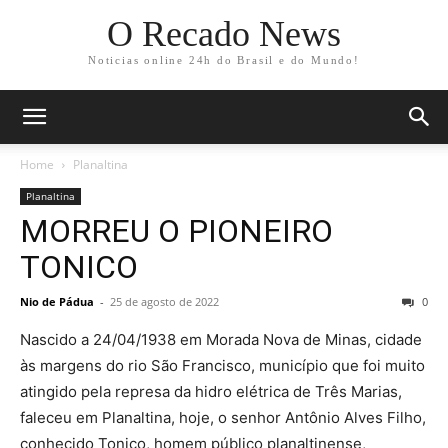
O Recado News
Noticias online 24h do Brasil e do Mundo!
Home
Planaltina
Planaltina
MORREU O PIONEIRO
TONICO
Nio de Pádua
-
25 de agosto de 2022
0
Nascido a 24/04/1938 em Morada Nova de Minas, cidade
às margens do rio São Francisco, município que foi muito
atingido pela represa da hidro elétrica de Três Marias,
faleceu em Planaltina, hoje, o senhor Antônio Alves Filho,
conhecido Tonico, homem público planaltinense,