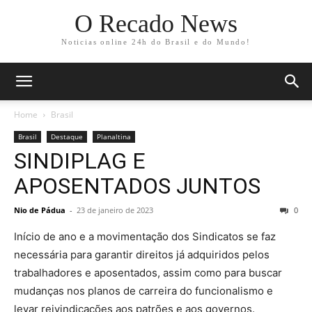
O Recado News
Noticias online 24h do Brasil e do Mundo!
Home
Brasil
Brasil
Destaque
Planaltina
SINDIPLAG E
APOSENTADOS JUNTOS
Nio de Pádua
-
23 de janeiro de 2023
0
Início de ano e a movimentação dos Sindicatos se faz
necessária para garantir direitos já adquiridos pelos
trabalhadores e aposentados, assim como para buscar
mudanças nos planos de carreira do funcionalismo e
levar reivindicações aos patrões e aos governos.