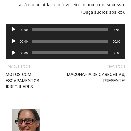
serão concluídas em fevereiro, março com sucesso.
(Ouça áudios abaixo).
Tocador
00:00
00:00
de
Tocador
áudio
00:00
00:00
de
Tocador
áudio
00:00
00:00
de
áudio
Previous article
Next article
MOTOS COM
MAÇONARIA DE CABECEIRAS,
ESCAPAMENTOS
PRESENTE!
IRREGULARES