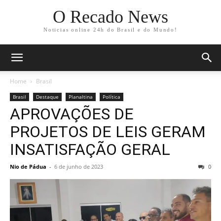
O Recado News
Noticias online 24h do Brasil e do Mundo!
Home
Brasil
Brasil
Destaque
Planaltina
Política
APROVAÇÕES DE
PROJETOS DE LEIS GERAM
INSATISFAÇÃO GERAL
Nio de Pádua
-
6 de junho de 2023
0