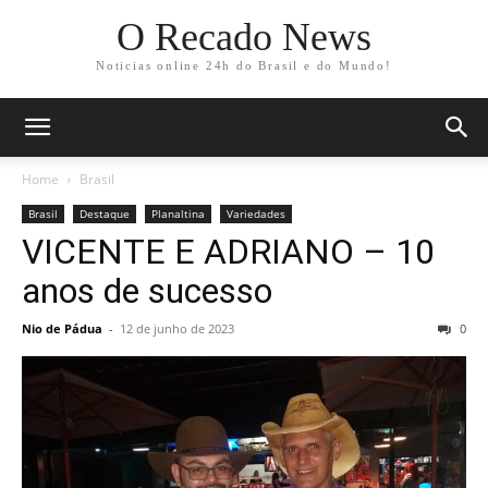
O Recado News
Noticias online 24h do Brasil e do Mundo!
Home
Brasil
Brasil
Destaque
Planaltina
Variedades
VICENTE E ADRIANO – 10
anos de sucesso
Nio de Pádua
-
12 de junho de 2023
0