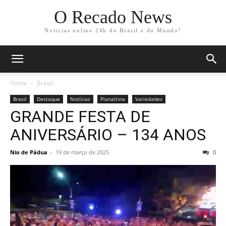
O Recado News
Noticias online 24h do Brasil e do Mundo!
Home
Brasil
Brasil
Destaque
Notícias
Planaltina
Variedades
GRANDE FESTA DE
ANIVERSÁRIO – 134 ANOS
Nio de Pádua
-
19 de março de 2025
0