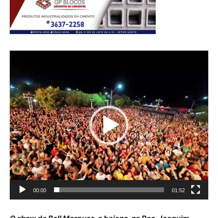
Tocador
de
vídeo
00:00
01:52