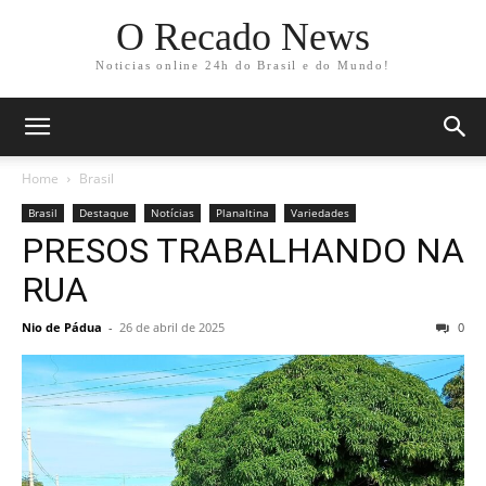
O Recado News
Noticias online 24h do Brasil e do Mundo!
Home
Brasil
Brasil
Destaque
Notícias
Planaltina
Variedades
PRESOS TRABALHANDO NA
RUA
Nio de Pádua
-
26 de abril de 2025
0