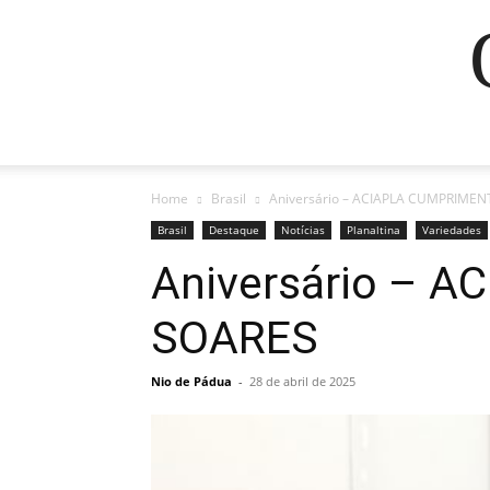
Home
Brasil
Aniversário – ACIAPLA CUMPRIME
Brasil
Destaque
Notícias
Planaltina
Variedades
Aniversário – 
SOARES
Nio de Pádua
-
28 de abril de 2025