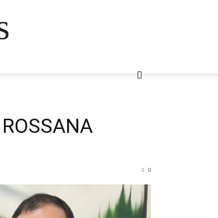
s
A ROSSANA
0