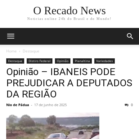
O Recado News
Noticias online 24h do Brasil e do Mundo!
Home
Destaque
Destaque
Distiro Federal
Opinião
Planaltina
Variedades
Opinião – IBANEIS PODE
PREJUDICAR A DEPUTADOS
DA REGIÃO
Nio de Pádua
-
17 de junho de 2025
0