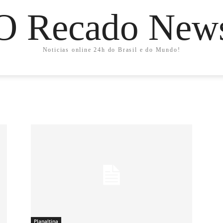
O Recado New
Noticias online 24h do Brasil e do Mundo!
Planaltina