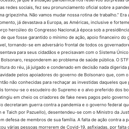
as redes sociais, fez seu pronunciamento oficial sobre a pand
 gripezinha. Não vamos mudar nossa rotina de trabalho.” Era a 
nto, já devastava a Europa, as Américas, inclusive e fortement
orço hercúleo do Congresso Nacional,à época sob a presidênci
o de que fosse garantido o mínimo de ação, apoio financeiro do
ível, tornando-se em adversário frontal de todos os governador
esentava para seus cidadãos e precisavam com o Sistema Único
 Bolsonaro, responderem ao problema de saúde pública. O STF
soltura do réu, já julgado e condenado em decisão nada digerida
ravidade pelos apoiadores do governo de Bolsonaro que, com o 
então não conhecidas para rechaçar as investidas daqueles qu
ais tornou-se o escudeiro do Supremo e o alvo preferido dos bo
atingiu em cheio os criadores de fake news pagos pelo governo
o decretaram guerra contra a pandemia e o governo federal que
h e Taich por Pazuello), desentendeu-se com o Ministro da Jus
em defesa de membros de sua família. A falta de ação contra a 
u várias pessoas morrerem de Covid-19, asfixiadas, por falta 