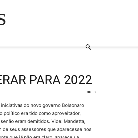
s
PERAR PARA 2022
0
iniciativas do novo governo Bolsonaro
 político era tido como aproveitador,
 senão eram demitidos. Vide: Mandetta,
 um de seus assessores que aparecesse nos
nte que já não era claro, apareceu a