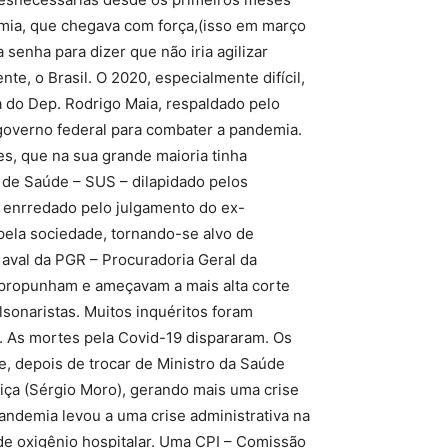
emia, que chegava com força,(isso em março
senha para dizer que não iria agilizar
e, o Brasil. O 2020, especialmente difícil,
a do Dep. Rodrigo Maia, respaldado pelo
 governo federal para combater a pandemia.
es, que na sua grande maioria tinha
 de Saúde – SUS – dilapidado pelos
 enrredado pelo julgamento do ex-
 pela sociedade, tornando-se alvo de
aval da PGR – Procuradoria Geral da
e propunham e ameçavam a mais alta corte
lsonaristas. Muitos inquéritos foram
. As mortes pela Covid-19 dispararam. Os
, depois de trocar de Ministro da Saúde
tiça (Sérgio Moro), gerando mais uma crise
pandemia levou a uma crise administrativa na
de oxigênio hospitalar. Uma CPI – Comissão