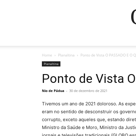
Home
Planaltina
Ponto de Vista O PASSADO E O
Planaltina
Ponto de Vista
Nio de Pádua
-
30 de dezembro de 2021
Tivemos um ano de 2021 doloroso. As expec
eram no sentido de desconstruir os governos
corrupto, exceto aqueles que, estando dire
Ministro da Saúde e Moro, Ministro da Just
jornais e televisões tradicionais (GLOBO e