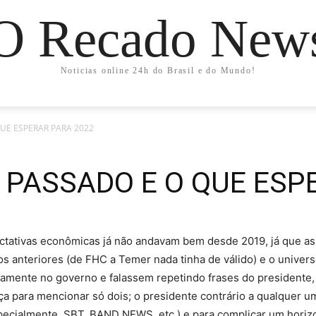
O Recado New
Noticias online 24h do Brasil e do Mundo!
 QUE ESPERAR PARA 2022
 O PASSADO E O QUE ES
tativas econômicas já não andavam bem desde 2019, já que as 
 anteriores (de FHC a Temer nada tinha de válido) e o universo
tamente no governo e falassem repetindo frases do presidente,
iça para mencionar só dois; o presidente contrário a qualquer
specialmente, SBT, BAND NEWS, etc.) e para complicar um horizo