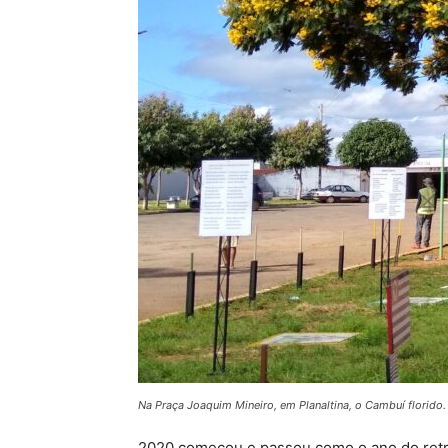
Na Praça Joaquim Mineiro, em Planaltina, o Cambuí florido.
2020 começou e passou como o ano do retr