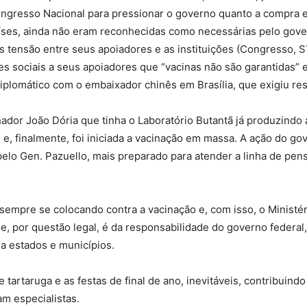
ongresso Nacional para pressionar o governo quanto a compra e 
aíses, ainda não eram reconhecidas como necessárias pelo gover
 tensão entre seus apoiadores e as instituições (Congresso, S
des sociais a seus apoiadores que “vacinas não são garantidas”
iplomático com o embaixador chinês em Brasília, que exigiu res
ador João Dória que tinha o Laboratório Butantã já produzindo 
 e, finalmente, foi iniciada a vacinação em massa. A ação do g
 pelo Gen. Pazuello, mais preparado para atender a linha de pen
sempre se colocando contra a vacinação e, com isso, o Ministé
que, por questão legal, é da responsabilidade do governo federal
 a estados e municípios.
artaruga e as festas de final de ano, inevitáveis, contribuindo
am especialistas.