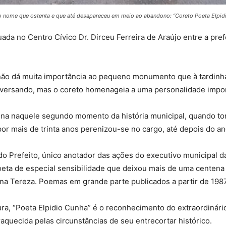
al o nome que ostenta e que até desapareceu em meio ao abandono: “Coreto Poeta Elpid
uada no Centro Cívico Dr. Dirceu Ferreira de Araújo entre a pre
, não dá muita importância ao pequeno monumento que à tardinh
ersando, mas o coreto homenageia a uma personalidade import
ina naquele segundo momento da história municipal, quando to
 por mais de trinta anos perenizou-se no cargo, até depois do 
o Prefeito, único anotador das ações do executivo municipal da
poeta de especial sensibilidade que deixou mais de uma centena
a Tereza. Poemas em grande parte publicados a partir de 1987 
ra, “Poeta Elpidio Cunha” é o reconhecimento do extraordinário
raquecida pelas circunstâncias de seu entrecortar histórico.