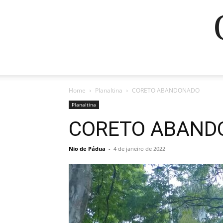
Home
Planaltina
CORETO ABANDONADO
Planaltina
CORETO ABAND
Nio de Pádua
-
4 de janeiro de 2022