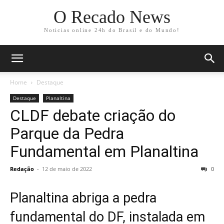
O Recado News
Noticias online 24h do Brasil e do Mundo!
Home
Destaque
Destaque
Planaltina
CLDF debate criação do
Parque da Pedra
Fundamental em Planaltina
Redação
-
12 de maio de 2022
0
Planaltina abriga a pedra
fundamental do DF, instalada em