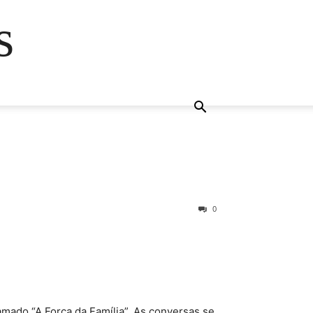
s
0
hamado “A Força da Família”. As conversas se