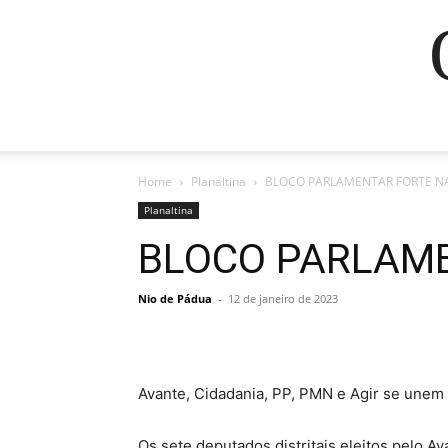
Home
Planaltina
BLOCO PARLAMENTAR FORTE N
Planaltina
BLOCO PARLAME
Nio de Pádua
-
12 de janeiro de 2023
Avante, Cidadania, PP, PMN e Agir se unem
Os sete deputados distritais eleitos pelo A