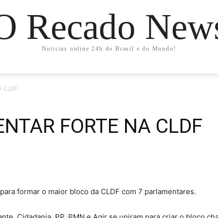
O Recado New
Noticias online 24h do Brasil e do Mundo!
A CLDF
NTAR FORTE NA CLDF
 para formar o maior bloco da CLDF com 7 parlamentares.
vante, Cidadania, PP, PMN e Agir se uniram para criar o bloco c