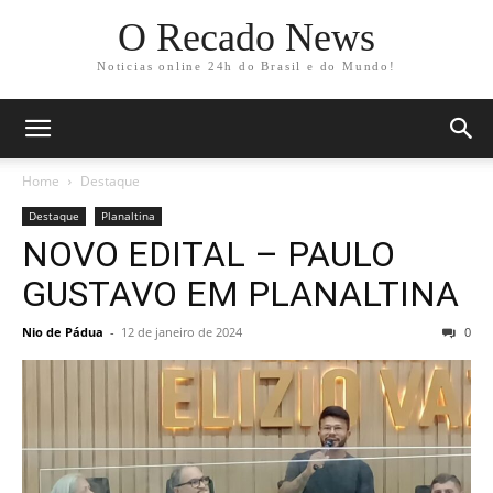
O Recado News
Noticias online 24h do Brasil e do Mundo!
Home
Destaque
Destaque
Planaltina
NOVO EDITAL – PAULO
GUSTAVO EM PLANALTINA
Nio de Pádua
-
12 de janeiro de 2024
0